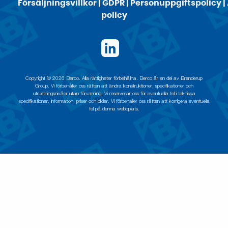
Försäljningsvillkor
|
GDPR
|
Personuppgiftspolicy
|
policy
Copyright © 2026 Berco. Alla rättigheter förbehållna. Berco är en del av Brenderup
Group. Vi förbehåller oss rätten att ändra konstruktioner, specifikationer och
utrustningsnivåer utan förvarning. Vi reserverar oss för eventuella fel i tekniska
specifikationer, information, priser och bilder. Vi förbehåller oss rätten att korrigera eventuella
fel på denna webbplats.